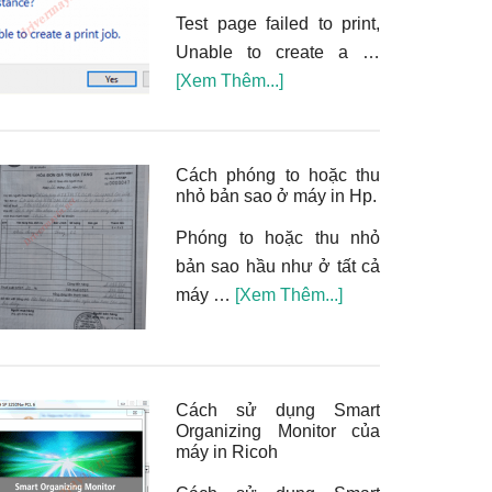
Test page failed to print,
Unable to create a …
vềCách
[Xem Thêm...]
sửa
lỗi
Test
Cách phóng to hoặc thu
page
nhỏ bản sao ở máy in Hp.
failed
Phóng to hoặc thu nhỏ
to
bản sao hầu như ở tất cả
print,
vềCách
máy …
[Xem Thêm...]
Unable
phóng
to
to
create
hoặc
a
thu
Cách sử dụng Smart
print
Organizing Monitor của
nhỏ
job
máy in Ricoh
bản