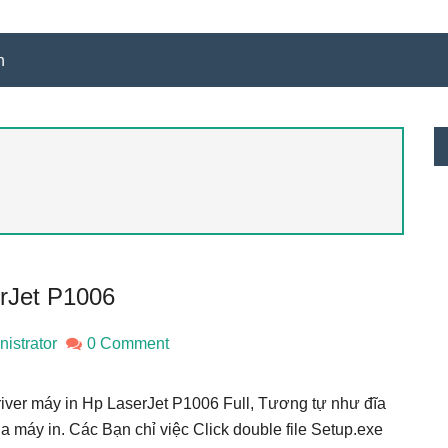
n
S
c
rJet P1006
istrator
0 Comment
river máy in Hp LaserJet P1006 Full, Tương tự như đĩa
 máy in. Các Bạn chỉ việc Click double file Setup.exe