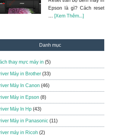
Reset tràn bộ đếm máy in
windows
Epson là gì? Cách reset
vềCách
…
[Xem Thêm...]
reset
tràn
bộ
Danh mục
đếm
máy
ách thay mực máy in
(5)
in
Epson
river Máy in Brother
(33)
Bằng
river Máy In Canon
(46)
Adjustment
Program
river Máy in Epson
(8)
và
river Máy In Hp
(43)
Wicreset
river Máy in Panasonic
(11)
river máy in Ricoh
(2)