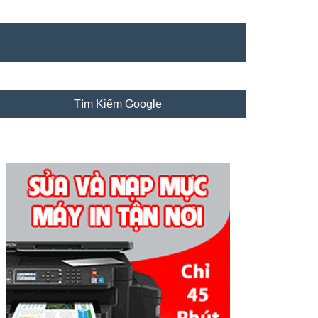
idebar
Tìm Kiếm Google
hính