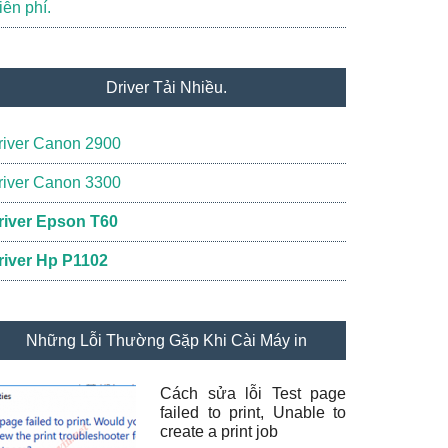
iễn phí.
Driver Tải Nhiều.
river Canon 2900
river Canon 3300
river Epson T60
river Hp P1102
Những Lỗi Thường Gặp Khi Cài Máy in
Cách sửa lỗi Test page
failed to print, Unable to
create a print job