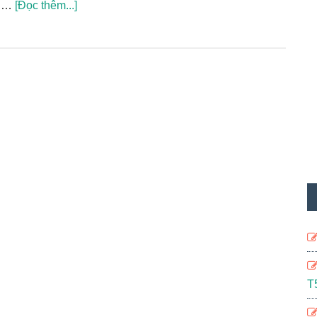
vềDownload
u …
[Đọc thêm...]
Driver
Máy
in
Hp
LaserJet
P1006
T