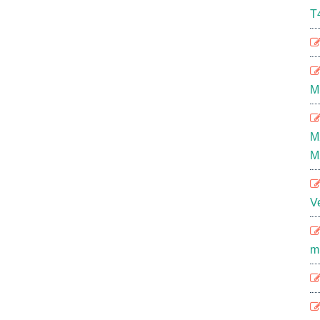
T
M
M
M
V
m