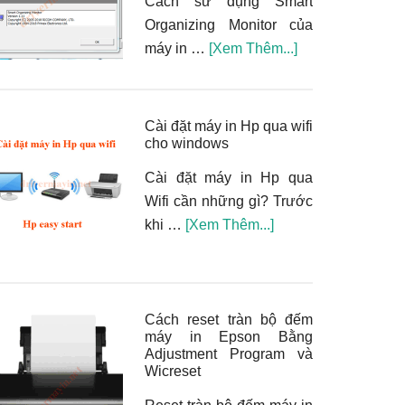
Cách sử dụng Smart
sao
Organizing Monitor của
ở
vềCách
máy in …
[Xem Thêm...]
máy
sử
in
dụng
Hp.
Smart
Cài đặt máy in Hp qua wifi
Organizing
cho windows
Monitor
Cài đặt máy in Hp qua
của
Wifi cần những gì? Trước
máy
vềCài
khi …
[Xem Thêm...]
in
đặt
Ricoh
máy
in
Hp
Cách reset tràn bộ đếm
máy in Epson Bằng
qua
Adjustment Program và
wifi
Wicreset
cho