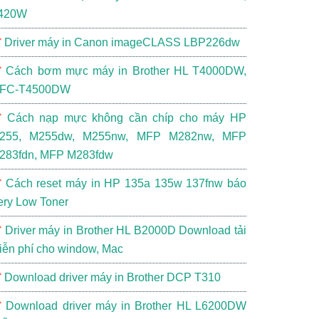
420W
Driver máy in Canon imageCLASS LBP226dw
Cách bơm mực máy in Brother HL T4000DW,
FC-T4500DW
Cách nạp mực không cần chíp cho máy HP
255, M255dw, M255nw, MFP M282nw, MFP
283fdn, MFP M283fdw
Cách reset máy in HP 135a 135w 137fnw báo
ery Low Toner
Driver máy in Brother HL B2000D Download tải
iễn phí cho window, Mac
Download driver máy in Brother DCP T310
Download driver máy in Brother HL L6200DW