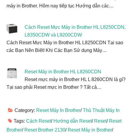
máy in Brother. Hôm nay tiếp tục Hướng dẫn các…
Cách Reset Mực Máy in Brother HL L8250CDN,
L8350CDW và L9200CDW
Cách Reset Mực Máy in Brother HL L8250CDN Tại sao
các Bạn Nên Biết! Khi Các Bạn Sử dụng Máy…
Reset Máy in Brother HL L8260CDN
Reset mực máy in Brother HL L 8260CDN là gì?
Tại sao phải Reset mực in Brother ? Tất cả…
Category:
Reset Máy In Brother
/
Thủ Thuật Máy In
Tags:
Cách Reset
/
Hướng dẫn Reset
/
Reset
/
Reset
Brother
/
Reset Brother 2130
/
Reset Máy in Brother
/