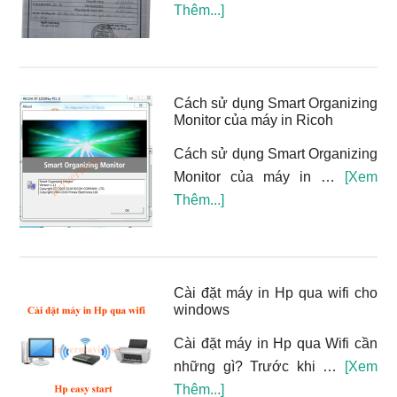
vềCách
Thêm...]
to
phóng
create
to
a
hoặc
print
thu
Cách sử dụng Smart Organizing
job
Monitor của máy in Ricoh
nhỏ
bản
Cách sử dụng Smart Organizing
sao
Monitor của máy in …
[Xem
ở
vềCách
Thêm...]
máy
sử
in
dụng
Hp.
Smart
Organizing
Cài đặt máy in Hp qua wifi cho
windows
Monitor
của
Cài đặt máy in Hp qua Wifi cần
máy
những gì? Trước khi …
[Xem
in
vềCài
Thêm...]