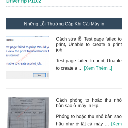
Driver Hp P1102
Những Lỗi Thường Gặp Khi Cài Máy in
Cách sửa lỗi Test page failed to
print, Unable to create a print
job
Test page failed to print, Unable
vềCách
to create a …
[Xem Thêm...]
sửa
lỗi
Test
page
Cách phóng to hoặc thu nhỏ
failed
bản sao ở máy in Hp.
to
Phóng to hoặc thu nhỏ bản sao
print,
hầu như ở tất cả máy …
[Xem
Unable