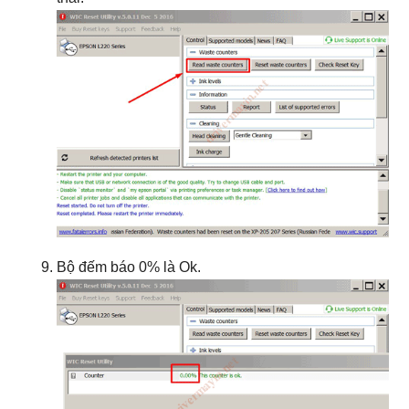
Bộ đếm báo 0% là Ok.