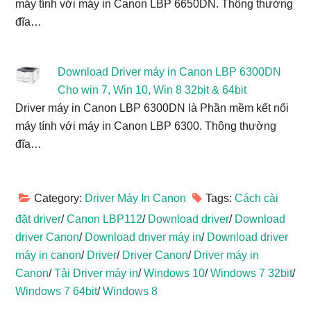
máy tính với máy in Canon LBP 6650DN. Thông thường
đĩa…
Download Driver máy in Canon LBP 6300DN
Cho win 7, Win 10, Win 8 32bit & 64bit
Driver máy in Canon LBP 6300DN là Phần mềm kết nối
máy tính với máy in Canon LBP 6300. Thông thường
đĩa…
Category:
Driver Máy In Canon
Tags:
Cách cài
đặt driver
/
Canon LBP112
/
Download driver
/
Download
driver Canon
/
Download driver máy in
/
Download driver
máy in canon
/
Driver
/
Driver Canon
/
Driver máy in
Canon
/
Tải Driver máy in
/
Windows 10
/
Windows 7 32bit
/
Windows 7 64bit
/
Windows 8