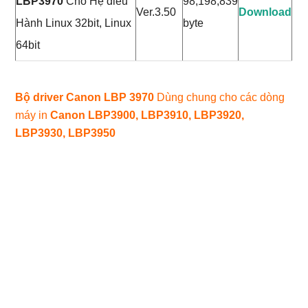
LBP3970
Cho Hệ điều
98,198,839
Ver.3.50
Download
Hành Linux 32bit, Linux
byte
64bit
Bộ driver Canon LBP 3970
Dùng chung cho các dòng
máy in
Canon LBP3900, LBP3910, LBP3920,
LBP3930, LBP3950