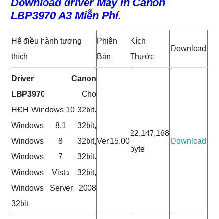
Download driver Máy in Canon
LBP3970 A3 Miễn Phí.
Hệ điều hành tương
Phiên
Kích
Download
thích
Bản
Thước
Driver Canon
LBP3970
Cho
HĐH Windows 10 32bit.
Windows 8.1 32bit,
22,147,168
Windows 8 32bit,
Ver.15.00
Download
byte
Windows 7 32bit.
Windows Vista 32bit,
Windows Server 2008
32bit