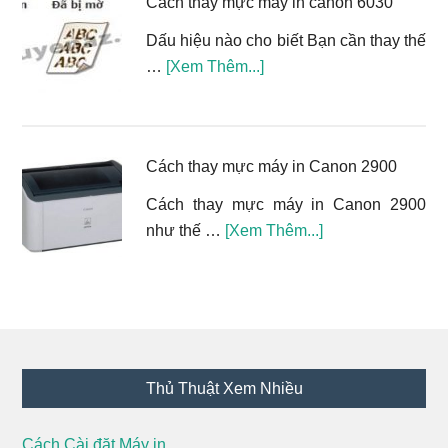
Cách thay mực máy in canon 6030
in
Dấu hiệu nào cho biết Bạn cần thay thế
Brother
vềCách
…
[Xem Thêm...]
HL
thay
T4000DW,
mực
MFC-
máy
T4500DW
Cách thay mực máy in Canon 2900
in
canon
Cách thay mực máy in Canon 2900
6030
vềCách
như thế …
[Xem Thêm...]
thay
mực
máy
in
Canon
Footer
2900
Thủ Thuật Xem Nhiều
Cách Cài đặt Máy in