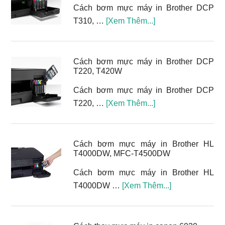
Cách bơm mực máy in Brother DCP
vềCách
T310, …
[Xem Thêm...]
bơm
mực
máy
Cách bơm mực máy in Brother DCP
T220, T420W
in
Brother
Cách bơm mực máy in Brother DCP
DCP
vềCách
T220, …
[Xem Thêm...]
T310,
bơm
T510W,
mực
T810W,
máy
Cách bơm mực máy in Brother HL
T910W
T4000DW, MFC-T4500DW
in
Brother
Cách bơm mực máy in Brother HL
DCP
vềCách
T4000DW …
[Xem Thêm...]
T220,
bơm
T420W
mực
máy