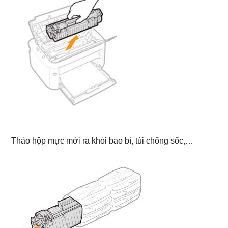
Tháo hộp mực mới ra khỏi bao bì, túi chống sốc,…