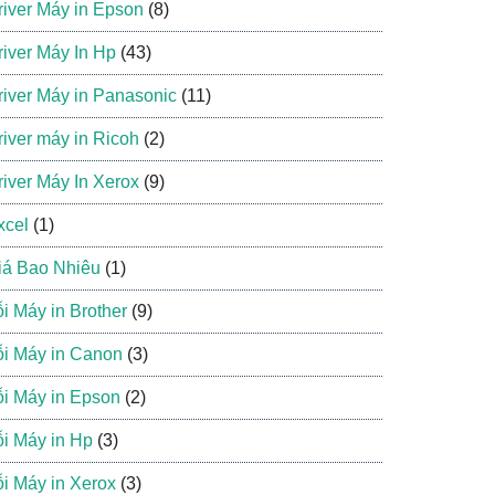
river Máy in Epson
(8)
river Máy In Hp
(43)
river Máy in Panasonic
(11)
river máy in Ricoh
(2)
river Máy In Xerox
(9)
xcel
(1)
iá Bao Nhiêu
(1)
ỗi Máy in Brother
(9)
ỗi Máy in Canon
(3)
ỗi Máy in Epson
(2)
ỗi Máy in Hp
(3)
ỗi Máy in Xerox
(3)