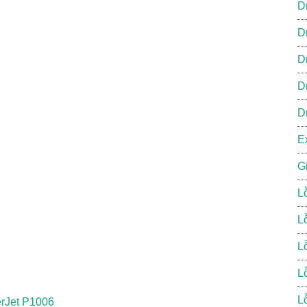
D
D
D
D
D
E
G
L
L
L
L
L
erJet P1006