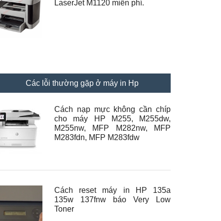
LaserJet M1120 miễn phí.
Các lỗi thường gặp ở máy in Hp
Cách nạp mực không cần chíp
cho máy HP M255, M255dw,
M255nw, MFP M282nw, MFP
M283fdn, MFP M283fdw
Cách reset máy in HP 135a
135w 137fnw báo Very Low
Toner