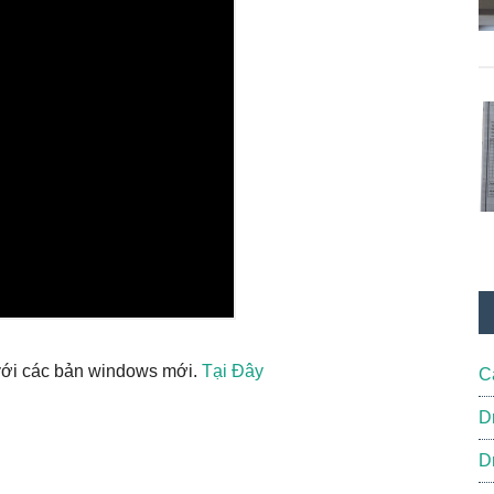
 với các bản windows mới.
Tại Đây
C
D
D